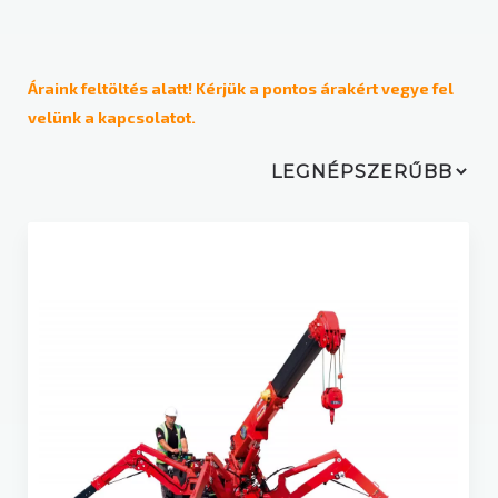
Üzemeltetési mód
Dizel
Áraink feltöltés alatt! Kérjük a pontos árakért vegye fel
velünk a kapcsolatot.
Elektromos
Gázüzemű / LPG