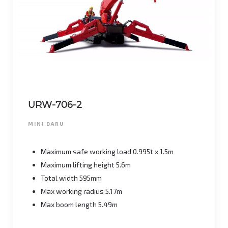
URW-706-2
MINI DARU
Maximum safe working load 0.995t x 1.5m
Maximum lifting height 5.6m
Total width 595mm
Max working radius 5.17m
Max boom length 5.49m