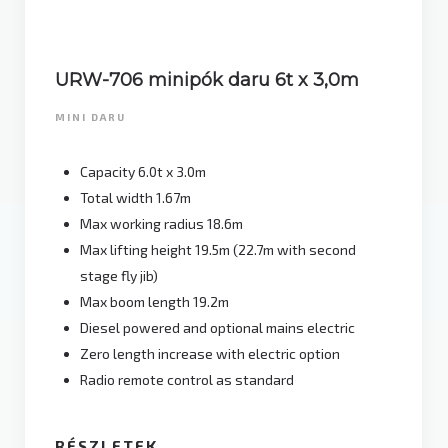
URW-706 minipók daru 6t x 3,0m
MINI DARU
Capacity 6.0t x 3.0m
Total width 1.67m
Max working radius 18.6m
Max lifting height 19.5m (22.7m with second
stage fly jib)
Max boom length 19.2m
Diesel powered and optional mains electric
Zero length increase with electric option
Radio remote control as standard
RÉSZLETEK