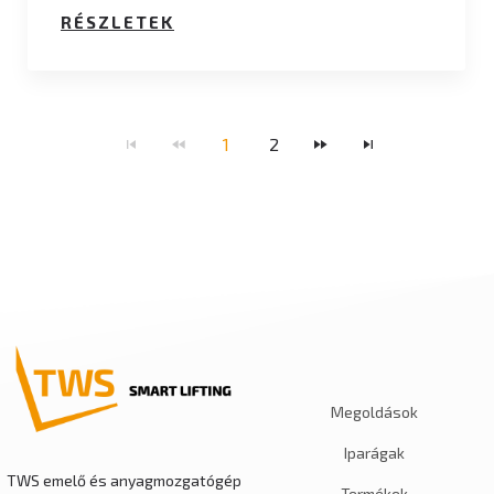
RÉSZLETEK
1
2
Megoldások
Iparágak
TWS emelő és anyagmozgatógép
Termékek