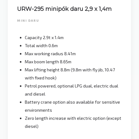
URW-295 minipók daru 2,9 x 1,4m
MINI DARU
Capacity 2.9t x 1.4m
Total width 0.6m
Max working radius 8.41m
Max boom length 8.65m
Max lifting height 8.8m (9.8m with fly jib, 10.47
with fixed hook)
Petrol powered, optional LPG dual, electric dual
and diesel
Battery crane option also available for sensitive
environments
Zero length increase with electric option (except
diesel)