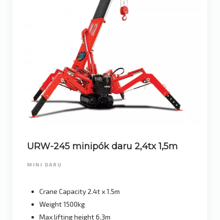
URW-245 minipók daru 2,4tx 1,5m
MINI DARU
Crane Capacity 2.4t x 1.5m
Weight 1500kg
Max lifting height 6.3m