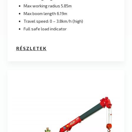
Max working radius 5.85m
Max boom length 6.19m
Travel speed: 0 – 3.8km/h (high)
Full safe load indicator
RÉSZLETEK