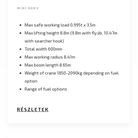
MINI DARU
Max safe working load 0.995t x 3.5m
Max lifting height 8.8m (9.8m with fly jib, 10.47m
with searcher hook)
Total width 600mm
Max working radius 8.41m
Max boom length 8.65m
Weight of crane 1850-2090kg depending on fuel
option
Range of fuel options
RÉSZLETEK