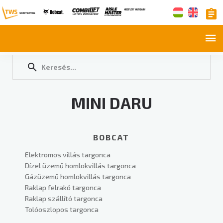
MINI DARU
BOBCAT
Elektromos villás targonca
Dízel üzemű homlokvillás targonca
Gázüzemű homlokvillás targonca
Raklap felrakó targonca
Raklap szállító targonca
Tolóoszlopos targonca