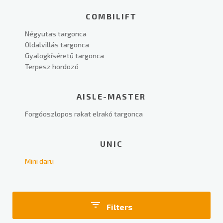
COMBILIFT
Négyutas targonca
Oldalvillás targonca
Gyalogkíséretű targonca
Terpesz hordozó
AISLE-MASTER
Forgóoszlopos rakat elrakó targonca
UNIC
Mini daru
Filters