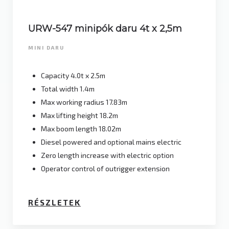
URW-547 minipók daru 4t x 2,5m
MINI DARU
Capacity 4.0t x 2.5m
Total width 1.4m
Max working radius 17.83m
Max lifting height 18.2m
Max boom length 18.02m
Diesel powered and optional mains electric
Zero length increase with electric option
Operator control of outrigger extension
RÉSZLETEK