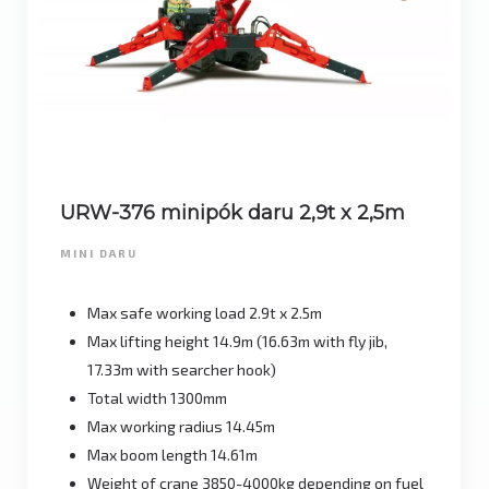
URW-376 minipók daru 2,9t x 2,5m
MINI DARU
Max safe working load 2.9t x 2.5m
Max lifting height 14.9m (16.63m with fly jib,
17.33m with searcher hook)
Total width 1300mm
Max working radius 14.45m
Max boom length 14.61m
Weight of crane 3850-4000kg depending on fuel