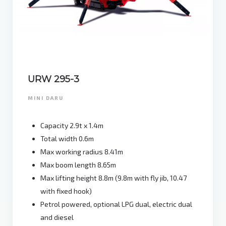
URW 295-3
MINI DARU
Capacity 2.9t x 1.4m
Total width 0.6m
Max working radius 8.41m
Max boom length 8.65m
Max lifting height 8.8m (9.8m with fly jib, 10.47
with fixed hook)
Petrol powered, optional LPG dual, electric dual
and diesel