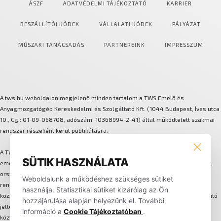
ÁSZF
ADATVÉDELMI TÁJÉKOZTATÓ
KARRIER
BESZÁLLÍTÓI KÓDEX
VÁLLALATI KÓDEX
PÁLYÁZAT
MŰSZAKI TANÁCSADÁS
PARTNEREINK
IMPRESSZUM
A tws.hu weboldalon megjelenő minden tartalom a TWS Emelő és
Anyagmozgatógép Kereskedelmi és Szolgáltató Kft. (1044 Budapest, Íves utca
10., Cg.: 01-09-068708, adószám: 10368994-2-41) által működtetett szakmai
rendszer részeként kerül publikálásra.
A TWS több márkát és technológiát integráló anyagmozgatási és
SÜTIK HASZNÁLATA
emeléstechnikai megoldásokat biztosít. A háttérben központi szervizhálózat,
országos lefedettségű alkatrész-logisztika, flotta-bérleti és karbantartási
Weboldalunk a működéshez szükséges sütiket
rendszer, valamint egységes ügyfélkezelési folyamat működik. Az oldalon
használja. Statisztikai sütiket kizárólag az Ön
közzétett képek, műszaki adatok, leírások és információk kizárólag tájékoztató
hozzájárulása alapján helyezünk el. További
jellegűek, nem minősülnek hivatalos ajánlatnak. A weboldalon nem történik
információ a
Cookie Tájékoztatóban
.
közvetlen online értékesítés, minden megrendelés és szerződés egyedi