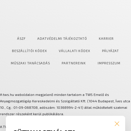
ÁSZF
ADATVÉDELMI TÁJÉKOZTATÓ
KARRIER
BESZÁLLÍTÓI KÓDEX
VÁLLALATI KÓDEX
PÁLYÁZAT
MŰSZAKI TANÁCSADÁS
PARTNEREINK
IMPRESSZUM
A tws.hu weboldalon megjelenő minden tartalom a TWS Emelő és
Anyagmozgatógép Kereskedelmi és Szolgáltató Kft. (1044 Budapest, Íves utca
10., Cg.: 01-09-068708, adószám: 10368994-2-41) által működtetett szakmai
rendszer részeként kerül publikálásra.
A TWS több márkát és technológiát integráló anyagmozgatási és