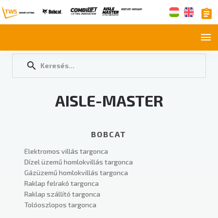
AISLE-MASTER
BOBCAT
Elektromos villás targonca
Dízel üzemű homlokvillás targonca
Gázüzemű homlokvillás targonca
Raklap felrakó targonca
Raklap szállító targonca
Tolóoszlopos targonca