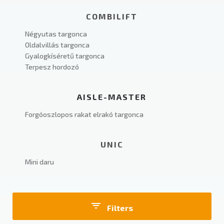
COMBILIFT
Négyutas targonca
Oldalvillás targonca
Gyalogkíséretű targonca
Terpesz hordozó
AISLE-MASTER
Forgóoszlopos rakat elrakó targonca
UNIC
Mini daru
Filters