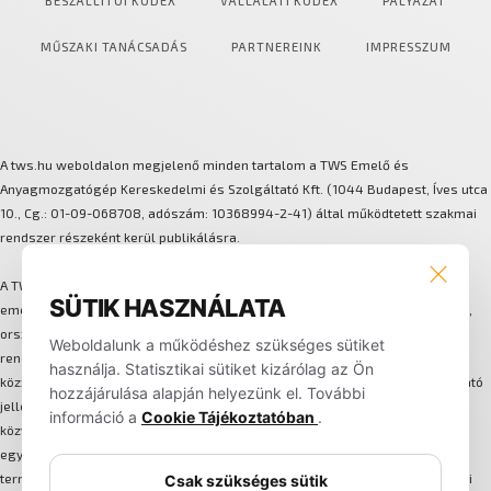
BESZÁLLÍTÓI KÓDEX
VÁLLALATI KÓDEX
PÁLYÁZAT
MŰSZAKI TANÁCSADÁS
PARTNEREINK
IMPRESSZUM
A tws.hu weboldalon megjelenő minden tartalom a TWS Emelő és
Anyagmozgatógép Kereskedelmi és Szolgáltató Kft. (1044 Budapest, Íves utca
10., Cg.: 01-09-068708, adószám: 10368994-2-41) által működtetett szakmai
rendszer részeként kerül publikálásra.
A TWS több márkát és technológiát integráló anyagmozgatási és
SÜTIK HASZNÁLATA
emeléstechnikai megoldásokat biztosít. A háttérben központi szervizhálózat,
országos lefedettségű alkatrész-logisztika, flotta-bérleti és karbantartási
Weboldalunk a működéshez szükséges sütiket
rendszer, valamint egységes ügyfélkezelési folyamat működik. Az oldalon
használja. Statisztikai sütiket kizárólag az Ön
közzétett képek, műszaki adatok, leírások és információk kizárólag tájékoztató
hozzájárulása alapján helyezünk el. További
jellegűek, nem minősülnek hivatalos ajánlatnak. A weboldalon nem történik
információ a
Cookie Tájékoztatóban
.
közvetlen online értékesítés, minden megrendelés és szerződés egyedi
egyeztetés alapján, írásos formában jön létre. A TWS fenntartja a jogot a
termékek, specifikációk és szolgáltatási feltételek előzetes értesítés nélküli
Csak szükséges sütik