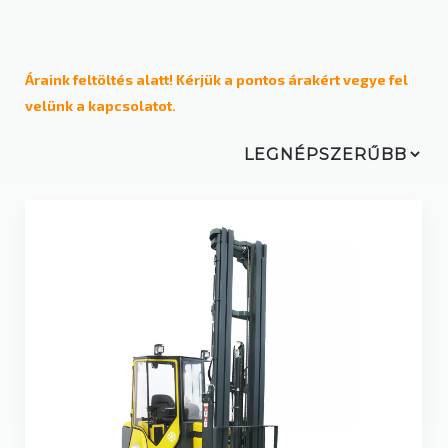
Üzemeltetési mód
Dizel
Áraink feltöltés alatt! Kérjük a pontos árakért vegye fel
velünk a kapcsolatot.
Elektromos
Gázüzemű / LPG