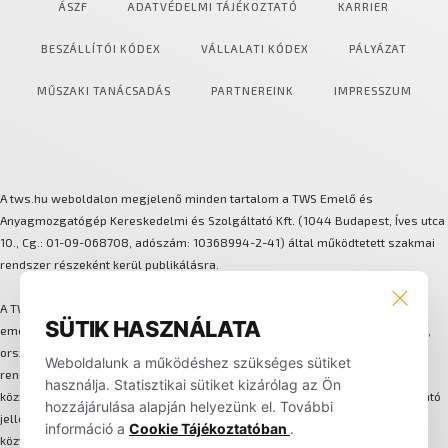
ÁSZF
ADATVÉDELMI TÁJÉKOZTATÓ
KARRIER
BESZÁLLÍTÓI KÓDEX
VÁLLALATI KÓDEX
PÁLYÁZAT
MŰSZAKI TANÁCSADÁS
PARTNEREINK
IMPRESSZUM
A tws.hu weboldalon megjelenő minden tartalom a TWS Emelő és
Anyagmozgatógép Kereskedelmi és Szolgáltató Kft. (1044 Budapest, Íves utca
10., Cg.: 01-09-068708, adószám: 10368994-2-41) által működtetett szakmai
rendszer részeként kerül publikálásra.
A TWS több márkát és technológiát integráló anyagmozgatási és
SÜTIK HASZNÁLATA
emeléstechnikai megoldásokat biztosít. A háttérben központi szervizhálózat,
országos lefedettségű alkatrész-logisztika, flotta-bérleti és karbantartási
Weboldalunk a működéshez szükséges sütiket
rendszer, valamint egységes ügyfélkezelési folyamat működik. Az oldalon
használja. Statisztikai sütiket kizárólag az Ön
közzétett képek, műszaki adatok, leírások és információk kizárólag tájékoztató
hozzájárulása alapján helyezünk el. További
jellegűek, nem minősülnek hivatalos ajánlatnak. A weboldalon nem történik
információ a
Cookie Tájékoztatóban
.
közvetlen online értékesítés, minden megrendelés és szerződés egyedi