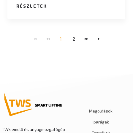
RÉSZLETEK
1
2
Megoldások
Iparágak
TWS emelő és anyagmozgatógép
Termékek