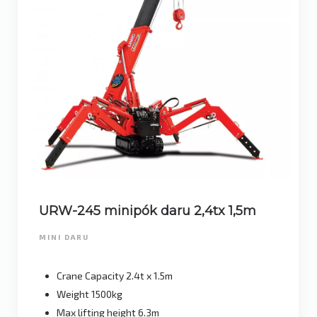
URW-245 minipók daru 2,4tx 1,5m
MINI DARU
Crane Capacity 2.4t x 1.5m
Weight 1500kg
Max lifting height 6.3m