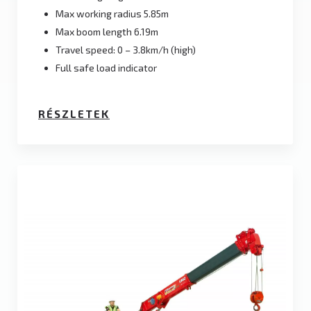
Max working radius 5.85m
Max boom length 6.19m
Travel speed: 0 – 3.8km/h (high)
Full safe load indicator
RÉSZLETEK