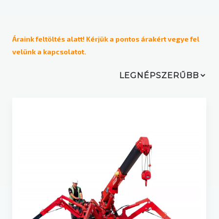
Üzemeltetési mód
Dizel
Áraink feltöltés alatt! Kérjük a pontos árakért vegye fel
velünk a kapcsolatot.
Elektromos
Gázüzemű / LPG