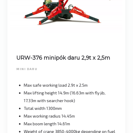
URW-376 minipók daru 2,9t x 2,5m
MINI DARU
Max safe working load 2.9t x 2.5m
Max lifting height 14.9m (16.63m with fly jib,
17.33m with searcher hook)
Total width 1300mm
Max working radius 14.45m
Max boom length 14.61m
Weight of crane 3850-4000kg depending on fuel