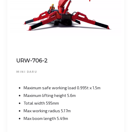
URW-706-2
MINI DARU
Maximum safe working load 0.995t x 1.5m
Maximum lifting height 5.6m
Total width 595mm
Max working radius 5.17m
Max boom length 5.49m