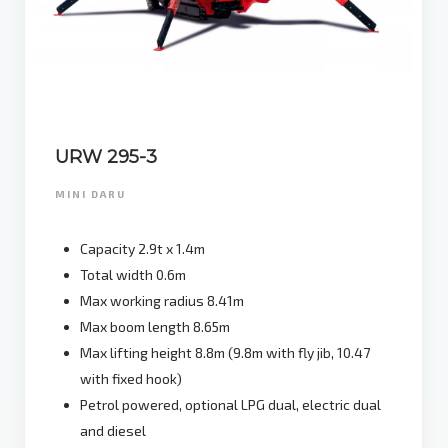
URW 295-3
MINI DARU
Capacity 2.9t x 1.4m
Total width 0.6m
Max working radius 8.41m
Max boom length 8.65m
Max lifting height 8.8m (9.8m with fly jib, 10.47
with fixed hook)
Petrol powered, optional LPG dual, electric dual
and diesel