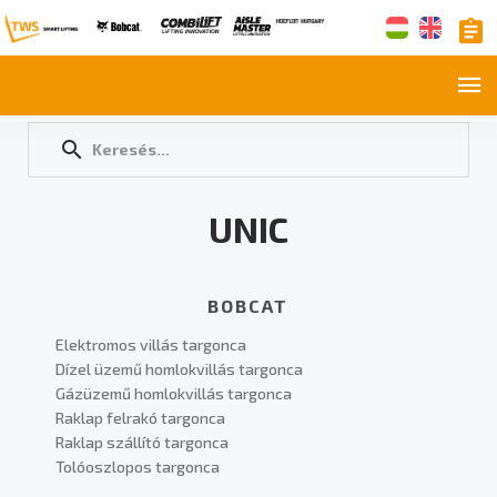
UNIC
BOBCAT
Elektromos villás targonca
Dízel üzemű homlokvillás targonca
Gázüzemű homlokvillás targonca
Raklap felrakó targonca
Raklap szállító targonca
Tolóoszlopos targonca