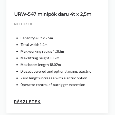
URW-547 minipók daru 4t x 2,5m
MINI DARU
Capacity 4.0t x 2.5m
Total width 1.4m
Max working radius 17.83m
Max lifting height 18.2m
Max boom length 18.02m
Diesel powered and optional mains electric
Zero length increase with electric option
Operator control of outrigger extension
RÉSZLETEK