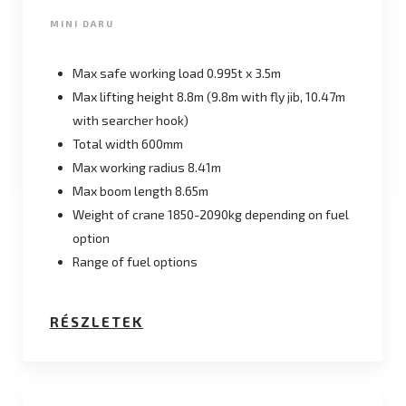
MINI DARU
Max safe working load 0.995t x 3.5m
Max lifting height 8.8m (9.8m with fly jib, 10.47m
with searcher hook)
Total width 600mm
Max working radius 8.41m
Max boom length 8.65m
Weight of crane 1850-2090kg depending on fuel
option
Range of fuel options
RÉSZLETEK