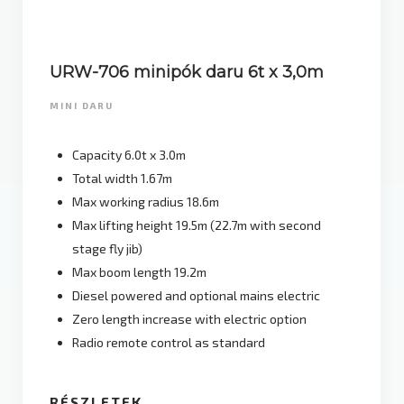
URW-706 minipók daru 6t x 3,0m
MINI DARU
Capacity 6.0t x 3.0m
Total width 1.67m
Max working radius 18.6m
Max lifting height 19.5m (22.7m with second
stage fly jib)
Max boom length 19.2m
Diesel powered and optional mains electric
Zero length increase with electric option
Radio remote control as standard
RÉSZLETEK