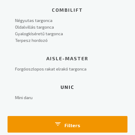
COMBILIFT
Négyutas targonca
Oldalvillás targonca
Gyalogkíséretű targonca
Terpesz hordozó
AISLE-MASTER
Forgóoszlopos rakat elrakó targonca
UNIC
Mini daru
Filters