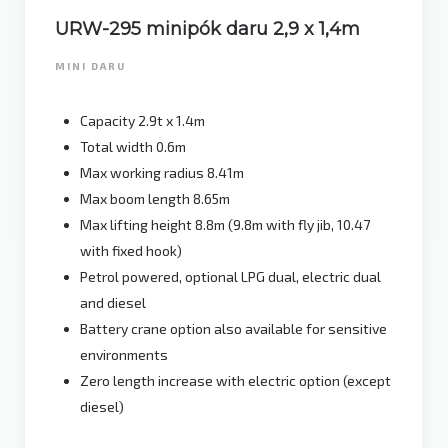
URW-295 minipók daru 2,9 x 1,4m
MINI DARU
Capacity 2.9t x 1.4m
Total width 0.6m
Max working radius 8.41m
Max boom length 8.65m
Max lifting height 8.8m (9.8m with fly jib, 10.47
with fixed hook)
Petrol powered, optional LPG dual, electric dual
and diesel
Battery crane option also available for sensitive
environments
Zero length increase with electric option (except
diesel)