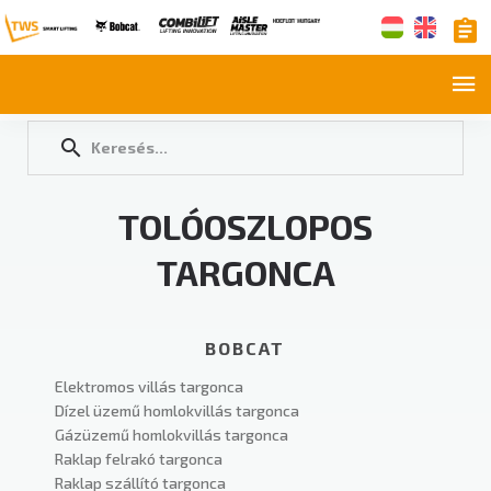
TOLÓOSZLOPOS
TARGONCA
BOBCAT
Elektromos villás targonca
Dízel üzemű homlokvillás targonca
Gázüzemű homlokvillás targonca
Raklap felrakó targonca
Raklap szállító targonca