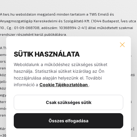
A tws.hu weboldalon megjelenő minden tartalom a TWS Emelő és
Anyagmozgatógép Kereskedelmi és Szolgáltató Kft. (1044 Budapest, Íves utca
10., Cg.: 01-09-068708, adószám: 10368994-2-41) által működtetett szakmai
rendszer részeként kerül publikálásra.
A TWS több márkát és technológiát integráló anyagmozgatási és
SÜTIK HASZNÁLATA
emeléstechnikai megoldásokat biztosít. A háttérben központi szervizhálózat,
országos lefedettségű alkatrész-logisztika, flotta-bérleti és karbantartási
Weboldalunk a működéshez szükséges sütiket
rendszer, valamint egységes ügyfélkezelési folyamat működik. Az oldalon
használja. Statisztikai sütiket kizárólag az Ön
közzétett képek, műszaki adatok, leírások és információk kizárólag tájékoztató
hozzájárulása alapján helyezünk el. További
jellegűek, nem minősülnek hivatalos ajánlatnak. A weboldalon nem történik
információ a
Cookie Tájékoztatóban
.
közvetlen online értékesítés, minden megrendelés és szerződés egyedi
egyeztetés alapján, írásos formában jön létre. A TWS fenntartja a jogot a
termékek, specifikációk és szolgáltatási feltételek előzetes értesítés nélküli
Csak szükséges sütik
módosítására. A folyamatos működésre törekszünk, azonban a teljes
rendelkezésre állás nem minden esetben garantált.
Összes elfogadása
Kérdés, műszaki információ vagy hivatalos ajánlatkérés esetén:
info@tws.hu
|
+36 30 201 3514