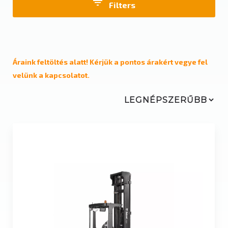
Filters
Üzemeltetési mód
Dizel
Áraink feltöltés alatt! Kérjük a pontos árakért vegye fel
velünk a kapcsolatot.
Elektromos
Gázüzemű / LPG