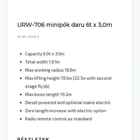
URW-706 minipók daru 6t x 3,0m
MINI DARU
Capacity 6.0t x 3.0m
Total width 1.67m
Max working radius 18.6m
Max lifting height 19.5m (22.7m with second
stage fly jib)
Max boom length 19.2m
Diesel powered and optional mains electric
Zero length increase with electric option
Radio remote control as standard
RÉSZLETEK