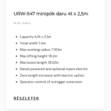
URW-547 minipók daru 4t x 2,5m
MINI DARU
Capacity 4.0t x 2.5m
Total width 1.4m
Max working radius 17.83m
Max lifting height 18.2m
Max boom length 18.02m
Diesel powered and optional mains electric
Zero length increase with electric option
Operator control of outrigger extension
RÉSZLETEK