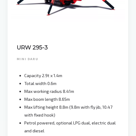
URW 295-3
MINI DARU
Capacity 2.9t x 1.4m
Total width 0.6m
Max working radius 8.41m
Max boom length 8.65m
Max lifting height 8.8m (9.8m with fly jib, 10.47
with fixed hook)
Petrol powered, optional LPG dual, electric dual
and diesel