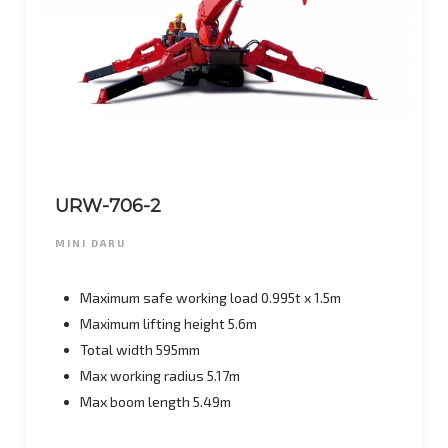
URW-706-2
MINI DARU
Maximum safe working load 0.995t x 1.5m
Maximum lifting height 5.6m
Total width 595mm
Max working radius 5.17m
Max boom length 5.49m