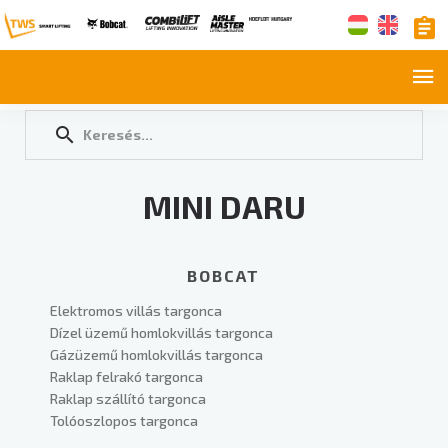
MINI DARU
BOBCAT
Elektromos villás targonca
Dízel üzemű homlokvillás targonca
Gázüzemű homlokvillás targonca
Raklap felrakó targonca
Raklap szállító targonca
Tolóoszlopos targonca