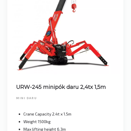
URW-245 minipók daru 2,4tx 1,5m
MINI DARU
Crane Capacity 2.4t x 1.5m
Weight 1500kg
Max lifting height 6.3m