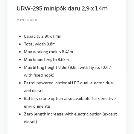
URW-295 minipók daru 2,9 x 1,4m
MINI DARU
Capacity 2.9t x 1.4m
Total width 0.6m
Max working radius 8.41m
Max boom length 8.65m
Max lifting height 8.8m (9.8m with fly jib, 10.47
with fixed hook)
Petrol powered, optional LPG dual, electric dual
and diesel
Battery crane option also available for sensitive
environments
Zero length increase with electric option (except
diesel)