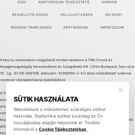
ÁSZF
ADATVÉDELMI TÁJÉKOZTATÓ
KARRIER
BESZÁLLÍTÓI KÓDEX
VÁLLALATI KÓDEX
PÁLYÁZAT
MŰSZAKI TANÁCSADÁS
PARTNEREINK
IMPRESSZUM
A tws.hu weboldalon megjelenő minden tartalom a TWS Emelő és
Anyagmozgatógép Kereskedelmi és Szolgáltató Kft. (1044 Budapest, Íves utca
10., Cg.: 01-09-068708, adószám: 10368994-2-41) által működtetett szakmai
rendszer részeként kerül publikálásra.
A TWS több márkát és technológiát integráló anyagmozgatási és
SÜTIK HASZNÁLATA
emeléstechnikai megoldásokat biztosít. A háttérben központi szervizhálózat,
országos lefedettségű alkatrész-logisztika, flotta-bérleti és karbantartási
Weboldalunk a működéshez szükséges sütiket
rendszer, valamint egységes ügyfélkezelési folyamat működik. Az oldalon
használja. Statisztikai sütiket kizárólag az Ön
közzétett képek, műszaki adatok, leírások és információk kizárólag tájékoztató
hozzájárulása alapján helyezünk el. További
jellegűek, nem minősülnek hivatalos ajánlatnak. A weboldalon nem történik
információ a
Cookie Tájékoztatóban
.
közvetlen online értékesítés, minden megrendelés és szerződés egyedi