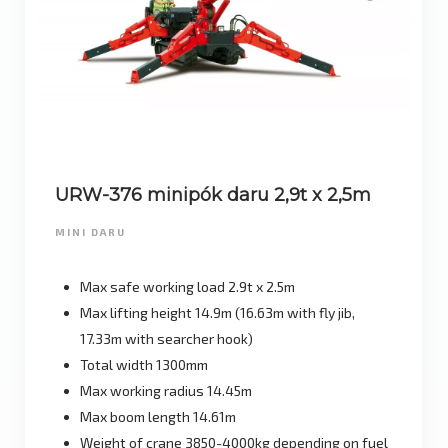
URW-376 minipók daru 2,9t x 2,5m
MINI DARU
Max safe working load 2.9t x 2.5m
Max lifting height 14.9m (16.63m with fly jib,
17.33m with searcher hook)
Total width 1300mm
Max working radius 14.45m
Max boom length 14.61m
Weight of crane 3850-4000kg depending on fuel