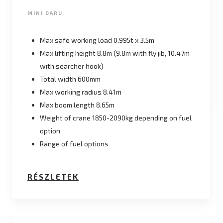
MINI DARU
Max safe working load 0.995t x 3.5m
Max lifting height 8.8m (9.8m with fly jib, 10.47m
with searcher hook)
Total width 600mm
Max working radius 8.41m
Max boom length 8.65m
Weight of crane 1850-2090kg depending on fuel
option
Range of fuel options
RÉSZLETEK