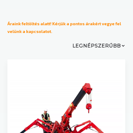
Üzemeltetési mód
Dizel
Áraink feltöltés alatt! Kérjük a pontos árakért vegye fel
velünk a kapcsolatot.
Elektromos
Gázüzemű / LPG