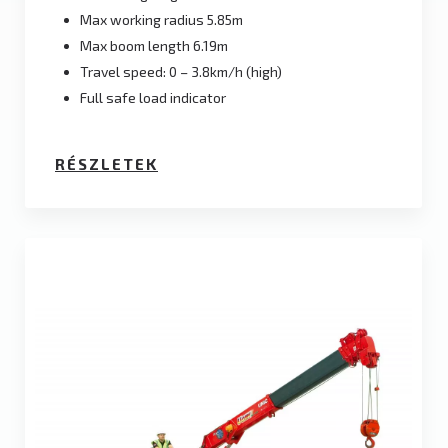
Max working radius 5.85m
Max boom length 6.19m
Travel speed: 0 – 3.8km/h (high)
Full safe load indicator
RÉSZLETEK