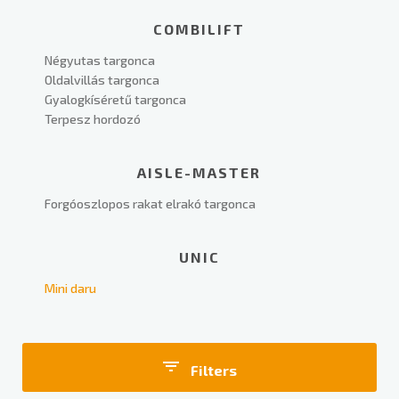
COMBILIFT
Négyutas targonca
Oldalvillás targonca
Gyalogkíséretű targonca
Terpesz hordozó
AISLE-MASTER
Forgóoszlopos rakat elrakó targonca
UNIC
Mini daru
Filters