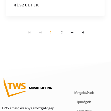
RÉSZLETEK
1
2
Megoldások
Iparágak
TWS emelő és anyagmozgatógép
Termékek