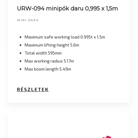
URW-094 minipók daru 0,995 x 1,5m
MINI DARU
Maximum safe working load 0.995t x 1.5m
Maximum lifting height 5.6m
Total width 595mm
Max working radius 5.17m
Max boom length 5.49m
RÉSZLETEK