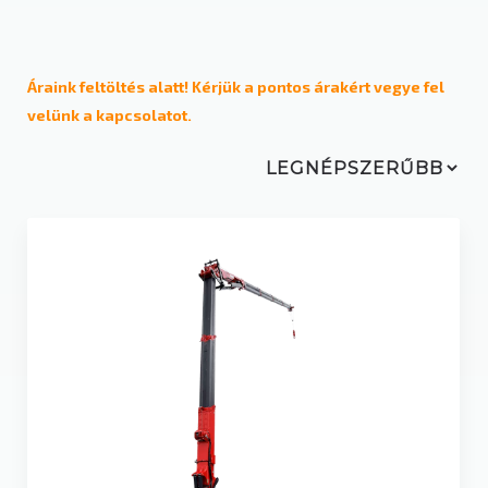
Üzemeltetési mód
Dizel
Áraink feltöltés alatt! Kérjük a pontos árakért vegye fel
velünk a kapcsolatot.
Elektromos
Gázüzemű / LPG