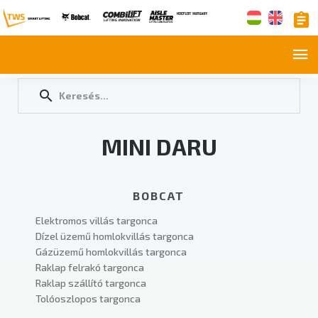
MINI DARU
BOBCAT
Elektromos villás targonca
Dízel üzemű homlokvillás targonca
Gázüzemű homlokvillás targonca
Raklap felrakó targonca
Raklap szállító targonca
Tolóoszlopos targonca