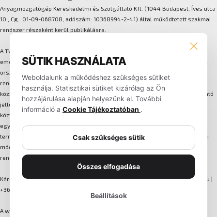
Anyagmozgatógép Kereskedelmi és Szolgáltató Kft. (1044 Budapest, Íves utca
10., Cg.: 01-09-068708, adószám: 10368994-2-41) által működtetett szakmai
rendszer részeként kerül publikálásra.
A TWS több márkát és technológiát integráló anyagmozgatási és
SÜTIK HASZNÁLATA
emeléstechnikai megoldásokat biztosít. A háttérben központi szervizhálózat,
országos lefedettségű alkatrész-logisztika, flotta-bérleti és karbantartási
Weboldalunk a működéshez szükséges sütiket
rendszer, valamint egységes ügyfélkezelési folyamat működik. Az oldalon
használja. Statisztikai sütiket kizárólag az Ön
közzétett képek, műszaki adatok, leírások és információk kizárólag tájékoztató
hozzájárulása alapján helyezünk el. További
jellegűek, nem minősülnek hivatalos ajánlatnak. A weboldalon nem történik
információ a
Cookie Tájékoztatóban
.
közvetlen online értékesítés, minden megrendelés és szerződés egyedi
egyeztetés alapján, írásos formában jön létre. A TWS fenntartja a jogot a
termékek, specifikációk és szolgáltatási feltételek előzetes értesítés nélküli
Csak szükséges sütik
módosítására. A folyamatos működésre törekszünk, azonban a teljes
rendelkezésre állás nem minden esetben garantált.
Összes elfogadása
Kérdés, műszaki információ vagy hivatalos ajánlatkérés esetén:
info@tws.hu
|
+36 30 201 3514
Beállítások
A weboldalt fejlesztette: WOIMS Marketing Ügynökség