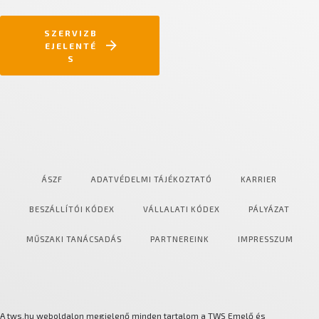
SZERVIZB
EJELENTÉ
S
ÁSZF
ADATVÉDELMI TÁJÉKOZTATÓ
KARRIER
BESZÁLLÍTÓI KÓDEX
VÁLLALATI KÓDEX
PÁLYÁZAT
MŰSZAKI TANÁCSADÁS
PARTNEREINK
IMPRESSZUM
A tws.hu weboldalon megjelenő minden tartalom a TWS Emelő és