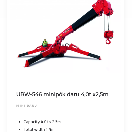
URW-546 minipók daru 4,0t x2,5m
MINI DARU
Capacity 4.0t x 2.5m
Total width 1.4m