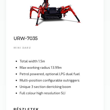
URW-7035
MINI DARU
Total width 1.5m
Max working radius 13.99m
Petrol powered, optional LPG dual fuel
Multi-position configurable outriggers
Unique 3 section derricking boom
Full colour high resolution SLI
RÉSZLETEK