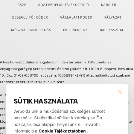
ÁSZF
ADATVÉDELMI TÁJÉKOZTATÓ
KARRIER
BESZÁLLÍTÓI KÓDEX
VÁLLALATI KÓDEX
PÁLYÁZAT
MŰSZAKI TANÁCSADÁS
PARTNEREINK
IMPRESSZUM
A tws.hu weboldalon megjelenő minden tartalom a TWS Emelő és
Anyagmozgatógép Kereskedelmi és Szolgáltató Kft. (1044 Budapest, Íves utca
10., Cg.: 01-09-068708, adószám: 10368994-2-41) által működtetett szakmai
rendszer részeként kerül publikálásra.
A TWS több márkát és technológiát integráló anyagmozgatási és
SÜTIK HASZNÁLATA
emeléstechnikai megoldásokat biztosít. A háttérben központi szervizhálózat,
országos lefedettségű alkatrész-logisztika, flotta-bérleti és karbantartási
Weboldalunk a működéshez szükséges sütiket
rendszer, valamint egységes ügyfélkezelési folyamat működik. Az oldalon
használja. Statisztikai sütiket kizárólag az Ön
közzétett képek, műszaki adatok, leírások és információk kizárólag tájékoztató
hozzájárulása alapján helyezünk el. További
jellegűek, nem minősülnek hivatalos ajánlatnak. A weboldalon nem történik
információ a
Cookie Tájékoztatóban
.