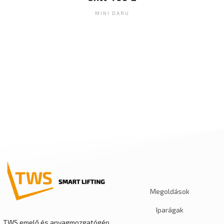
MINI DARU
Megoldások
Iparágak
TWS emelő és anyagmozgatógép