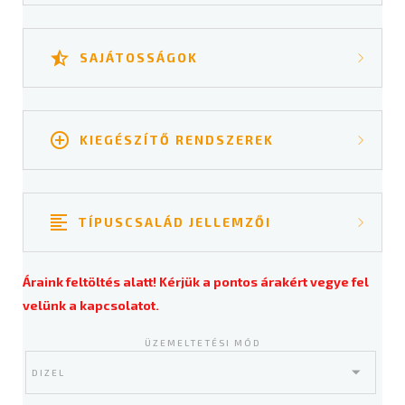
SAJÁTOSSÁGOK
KIEGÉSZÍTŐ RENDSZEREK
Targoncamérlegekről bővebben ➔
Kamerarendszerekről bővebben ➔
TÍPUSCSALÁD JELLEMZŐI
Tűzoltórendszerekről bővebben ➔
Üzemmód:
Dízel
Áraink feltöltés alatt! Kérjük a pontos árakért vegye fel
Teherbírás:
35.000 - 80.000 kg
velünk a kapcsolatot.
Emelési magasság:
(max.) 4600 mm
ÜZEMELTETÉSI MÓD