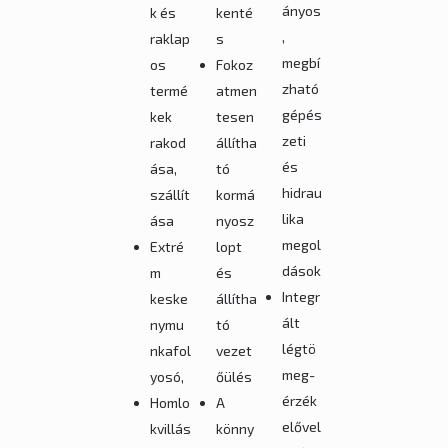
ányos
k és
kenté
,
raklap
s
megbí
os
Fokoz
zható
termé
atmen
gépés
kek
tesen
zeti
rakod
állítha
és
ása,
tó
hidrau
szállít
kormá
lika
ása
nyosz
megol
Extré
lopt
dások
m
és
Integr
keske
állítha
ált
nymu
tó
légtö
nkafol
vezet
meg-
yosó,
őülés
érzék
Homlo
A
elővel
kvillás
könny