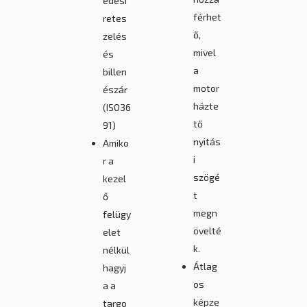
edési
férhet
retes
ő,
zelés
mivel
és
a
billen
motor
észár
házte
(ISO36
tő
91)
nyitás
Amiko
i
r a
szögé
kezel
t
ő
megn
felügy
övelté
elet
k.
nélkül
Átlag
hagyj
os
a a
képze
targo