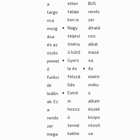
etlen
BUS
a
talajo
rends
targo
kon is
zer
nca
Nagy
általá
mozg
teljesí
nos
ása
tmény
alkal
és az
ű hűtő
mazá
oszlo
Gyors
sa
pemel
le és
Az
ő
felszá
elektr
funkci
llás
oniku
ók
Extré
s
leálln
m
alkatr
ak. Ez
hossz
észek
a
ú
közpo
rends
termé
ntosít
zer
kekhe
va
mega