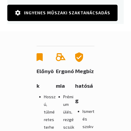
INGYENES MŰSZAKI SZAKTANÁCSADÁS
Előnyö
Ergonó
Megbíz
k
mia
hatósá
Hossz
Prémi
g
ú,
um
Ismert
túlmé
ülés,
és
retes
rezgé
szokv
terhe
scsök