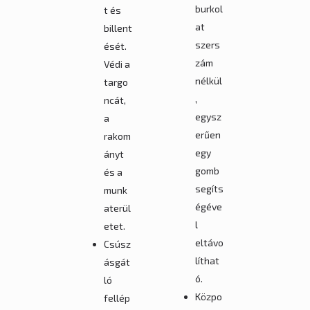
burkol
t és
at
billent
szers
ését.
zám
Védi a
nélkül
targo
,
ncát,
egysz
a
erűen
rakom
egy
ányt
gomb
és a
segíts
munk
égéve
aterül
l
etet.
eltávo
Csúsz
líthat
ásgát
ó.
ló
Közpo
fellép