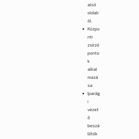
alsó
oldalr
ól.
Közpo
nti
zsírzó
ponto
k
alkal
mazá
sa
Iparág
i
vezet
ő
beszá
llítók