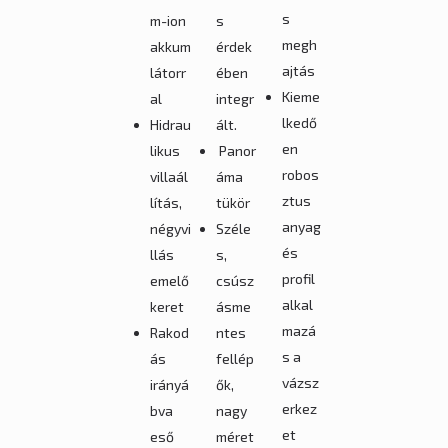
s
m-ion
s
megh
akkum
érdek
ajtás
látorr
ében
Kieme
al
integr
lkedő
Hidrau
ált.
en
likus
Panor
robos
villaál
áma
ztus
lítás,
tükör
anyag
négyvi
Széle
és
llás
s,
profil
emelő
csúsz
alkal
keret
ásme
mazá
Rakod
ntes
s a
ás
fellép
vázsz
irányá
ők,
erkez
bva
nagy
et
eső
méret