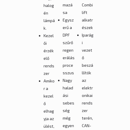
mazá
Combi
halog
sa
lift
én
Egysz
alkatr
lámpá
erű a
észek
k.
DPF
Iparág
Kezel
szűrő
i
ői
regen
vezet
érzék
erálás
ő
elő
proce
beszá
rends
sszus
llítók
zer
Nagy
az
Amiko
halad
elektr
r a
ási
onikai
kezel
sebes
rends
ő
ség
zer
elhag
még
terén,
yja az
egyen
CAN-
ülést,