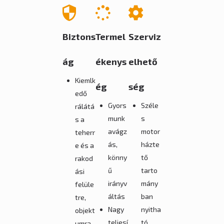
Biztons
Termel
Szerviz
ág
ékenys
elhető
Kiemlk
ég
ség
edő
Gyors
Széle
rálátá
munk
s
s a
avágz
motor
teherr
ás,
házte
e és a
könny
tő
rakod
ű
tarto
ási
irányv
mány
felüle
áltás
ban
tre,
Nagy
nyitha
objekt
teljesí
tó
umra