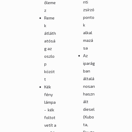
nti
őleme
zsírzó
z
ponto
Reme
k
k
alkal
átláth
mazá
atósá
sa
g az
Az
oszlo
iparág
p
ban
közöt
általá
t
nosan
Kék
haszn
fény
ált
lámpa
diesel
- kék
(Kubo
foltot
ta,
vetít a