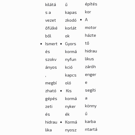
építés
kilátá
ű
kor
s a
kapas
A
vezet
zkodó
motor
őfülké
korlát
házte
ből
ok
tő
Ismert
Gyors
hidrau
és
kormá
likus
szokv
nyfun
záróh
ányos
kció
enger
,
kapcs
e
megbí
oló
segíti
zható
Kis
a
gépés
kormá
könny
zeti
nyker
ű
és
ék
karba
hidrau
Kormá
ntartá
lika
nyosz