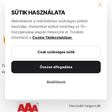
SÜTIK HASZNÁLATA
Weboldalunk a működéshez szükséges sütiket
használja. Statisztikai sütiket kizárólag az Ön
hozzájárulása alapján helyezünk el. További
információ a
Cookie Tájékoztatóban
.
Megoldások
Csak szükséges sütik
Iparágak
TWS emelő és anyagmozgatógép
Összes elfogadása
Termékek
kereskedelmi és szolgáltató Kft.
Szolgáltatások
Beállítások
Környezetvédelem
Rólunk
Használt targoncák