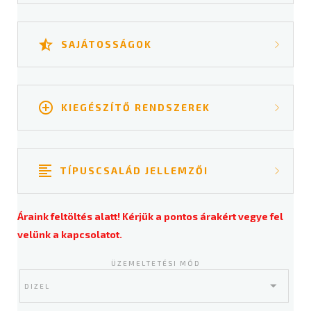
SAJÁTOSSÁGOK
Zárt, fűtött kabin;
Integrált villaállító;
KIEGÉSZÍTŐ RENDSZEREK
Hidraulikus teleszkóp villa;
Kiegészítő villakocsi keret;
Targoncamérlegekről bővebben ➔
Teher kamera;
Kamerarendszerekről bővebben ➔
TÍPUSCSALÁD JELLEMZŐI
Tűzoltórendszerekről bővebben ➔
Teherbírás: 2500-7000Kg/600mm;
Áraink feltöltés alatt! Kérjük a pontos árakért vegye fel
Emelési magasság: 6400mm;
velünk a kapcsolatot.
Elektromos és motoros meghajtás;
Homlokvillás kivitel;
ÜZEMELTETÉSI MÓD
Kültéri és beltéri használat;
Raklapos és hosszú termék mozgatásra