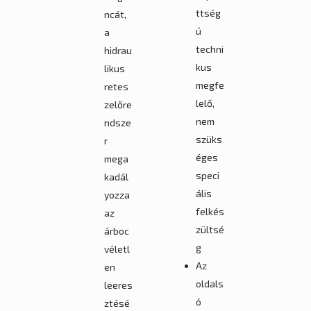
ttség
ncát,
ú
a
techni
hidrau
kus
likus
megfe
retes
lelő,
zelőre
nem
ndsze
szüks
r
éges
mega
speci
kadál
ális
yozza
felkés
az
zültsé
árboc
g
véletl
Az
en
oldals
leeres
ó
ztésé