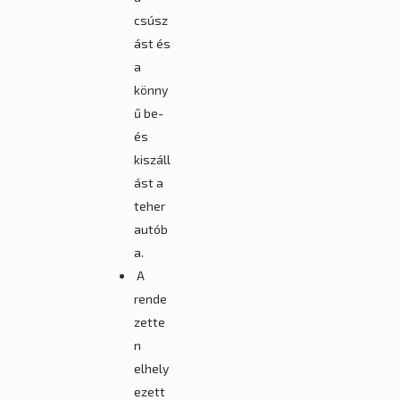
csúsz
ást és
a
könny
ű be-
és
kiszáll
ást a
teher
autób
a.
A
rende
zette
n
elhely
ezett