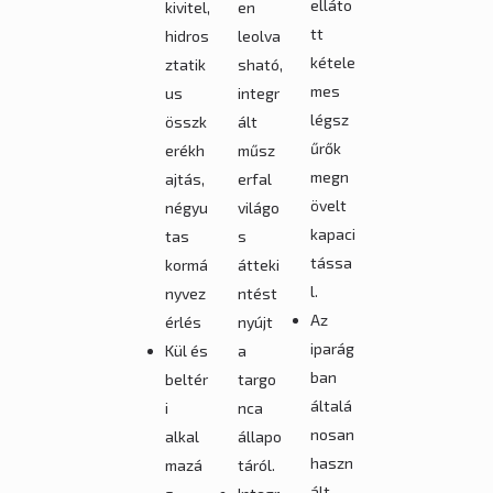
elláto
kivitel,
en
tt
hidros
leolva
kétele
ztatik
sható,
mes
us
integr
légsz
összk
ált
űrők
erékh
műsz
megn
ajtás,
erfal
övelt
négyu
világo
kapaci
tas
s
tássa
kormá
átteki
l.
nyvez
ntést
Az
érlés
nyújt
iparág
Kül és
a
ban
beltér
targo
általá
i
nca
nosan
alkal
állapo
haszn
mazá
táról.
ált