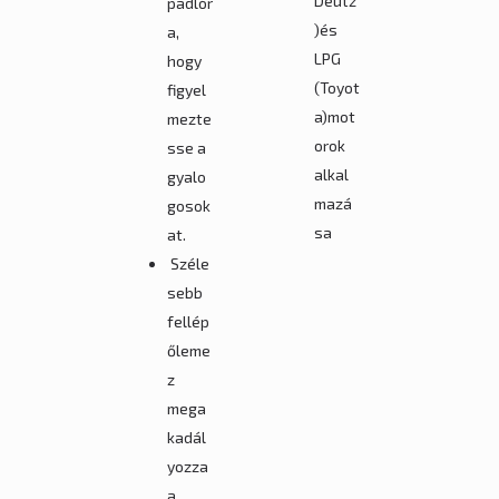
Deutz
padlór
)és
a,
LPG
hogy
(Toyot
figyel
a)mot
mezte
orok
sse a
alkal
gyalo
mazá
gosok
sa
at.
Széle
sebb
fellép
őleme
z
mega
kadál
yozza
a