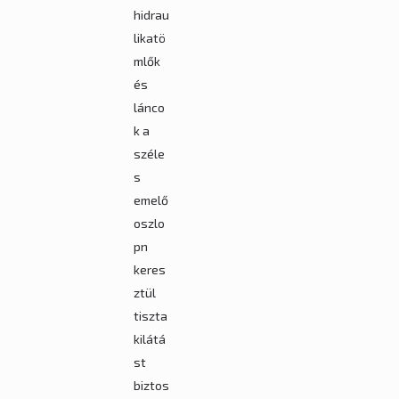
hidrau
likatö
mlők
és
lánco
k a
széle
s
emelő
oszlo
pn
keres
ztül
tiszta
kilátá
st
biztos