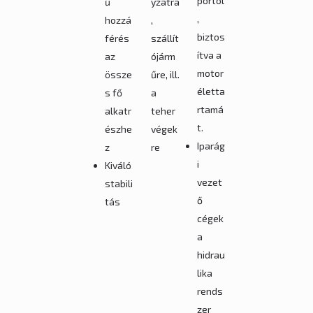
portól
ű
yzatra
,
hozzá
,
biztos
férés
szállít
ítva a
az
ójárm
motor
össze
űre, ill.
életta
s fő
a
rtamá
alkatr
teher
t.
észhe
végek
Iparág
z
re
i
Kiváló
vezet
stabili
ő
tás
cégek
a
hidrau
lika
rends
zer