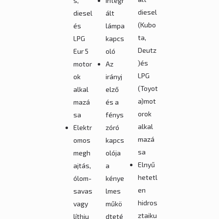
s,
Integr
diesel
diesel
ált
(Kubo
és
lámpa
ta,
LPG
kapcs
Deutz
Eur 5
oló
)és
motor
Az
LPG
ok
irányj
(Toyot
alkal
elző
a)mot
mazá
és a
orok
sa
fénys
alkal
Elektr
zóró
mazá
omos
kapcs
sa
megh
olója
Elnyű
ajtás,
a
hetetl
ólom-
kénye
en
savas
lmes
hidros
vagy
műkö
ztaiku
líthiu
dteté