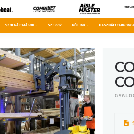
SZOLGÁLTATÁSOK
SZERVIZ
RÓLUNK
HASZNÁLT TARGONC
CO
C
GYALO