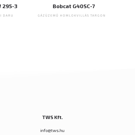
Bobcat G40SC-7
Bobcat D100
GÁZÜZEMŰ HOMLOKVILLÁS TARGONCA
DÍZEL ÜZEMŰ HOMLOKVIL
TWS Kft.
info@tws.hu