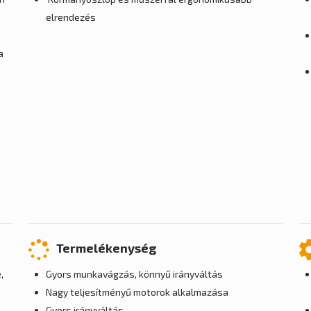
elrendezés
a
Termelékenység
,
Gyors munkavágzás, könnyű irányváltás
Nagy teljesítményű motorok alkalmazása
Gyors irányváltás