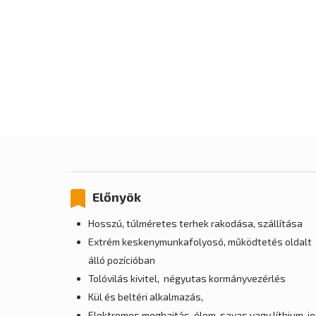
Előnyök
Hosszú, túlméretes terhek rakodása, szállítása
Extrém keskenymunkafolyosó, működtetés oldalt
álló pozícióban
Tolóvilás kivitel, négyutas kormányvezérlés
Kül és beltéri alkalmazás,
Elektromos meghajtás, ólom-savas vagy líthium-i