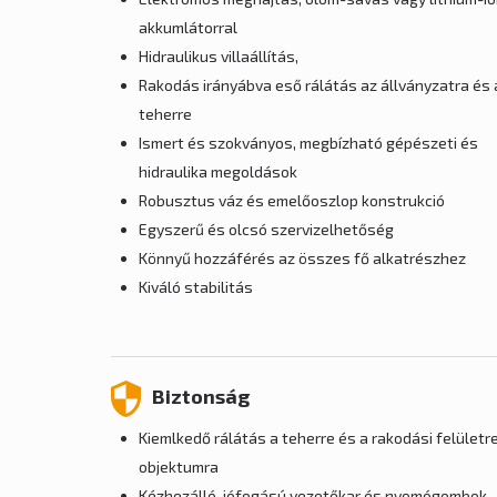
akkumlátorral
Hidraulikus villaállítás,
Rakodás irányábva eső rálátás az állványzatra és 
teherre
Ismert és szokványos, megbízható gépészeti és
hidraulika megoldások
Robusztus váz és emelőoszlop konstrukció
Egyszerű és olcsó szervizelhetőség
Könnyű hozzáférés az összes fő alkatrészhez
Kiváló stabilitás
Biztonság
Kiemlkedő rálátás a teherre és a rakodási felületre
objektumra
Kézhezálló, jófogású vezetőkar és nyomógombok