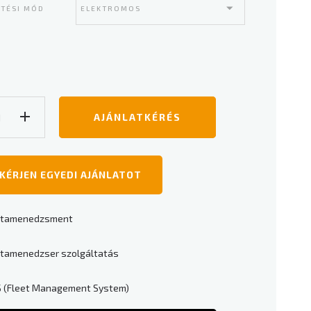
i és beltéri használat;
TÉSI MÓD
ú termék mozgatásra;
folyosó:2100mm-től
AJÁNLATKÉRÉS
KÉRJEN EGYEDI AJÁNLATOT
ttamenedzsment
ttamenedzser szolgáltatás
 (Fleet Management System)