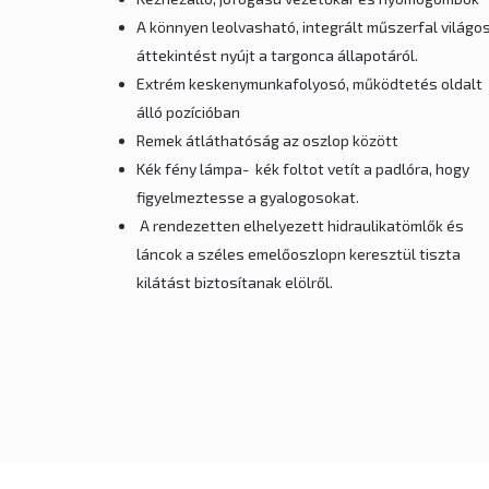
A könnyen leolvasható, integrált műszerfal világo
áttekintést nyújt a targonca állapotáról.
Extrém keskenymunkafolyosó, működtetés oldalt
álló pozícióban
Remek átláthatóság az oszlop között
Kék fény lámpa- kék foltot vetít a padlóra, hogy
figyelmeztesse a gyalogosokat.
A rendezetten elhelyezett hidraulikatömlők és
láncok a széles emelőoszlopn keresztül tiszta
kilátást biztosítanak elölről.