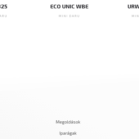
ECO UNIC WBE
URW 295-3
MINI DARU
MINI DARU
Megoldások
Iparágak