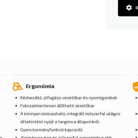
Ergonómia
Kézhezálló, jófogású vezetőkar és nyomógombok
Fokozatmentesen állítható vezetőkar
A könnyen leolvasható, integrált műszerfal világos
áttekintést nyújt a targonca állapotáról.
Gyors kormányfunkció kapcsoló
on
Kormányoszlop és műszerfal ergonómikusabb