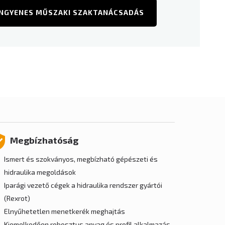
INGYENES MŰSZAKI SZAKTANÁCSADÁS
Megbízhatóság
Ismert és szokványos, megbízható gépészeti és
hidraulika megoldások
Iparági vezető cégek a hidraulika rendszer gyártói
(Rexrot)
Elnyűhetetlen menetkerék meghajtás
Kiemelkedően robosztus anyag és profil alkalmazás