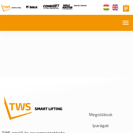
Megoldások
Iparágak
TWS emelő és anyagmozgatógép