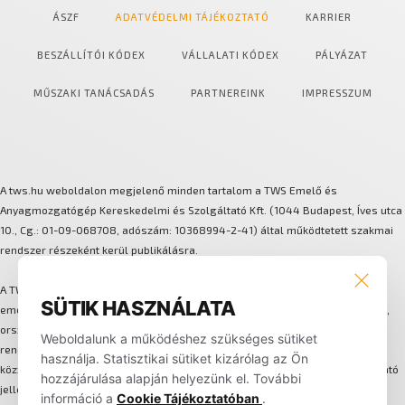
ÁSZF
ADATVÉDELMI TÁJÉKOZTATÓ
KARRIER
BESZÁLLÍTÓI KÓDEX
VÁLLALATI KÓDEX
PÁLYÁZAT
MŰSZAKI TANÁCSADÁS
PARTNEREINK
IMPRESSZUM
A tws.hu weboldalon megjelenő minden tartalom a TWS Emelő és
Anyagmozgatógép Kereskedelmi és Szolgáltató Kft. (1044 Budapest, Íves utca
10., Cg.: 01-09-068708, adószám: 10368994-2-41) által működtetett szakmai
rendszer részeként kerül publikálásra.
A TWS több márkát és technológiát integráló anyagmozgatási és
SÜTIK HASZNÁLATA
emeléstechnikai megoldásokat biztosít. A háttérben központi szervizhálózat,
országos lefedettségű alkatrész-logisztika, flotta-bérleti és karbantartási
Weboldalunk a működéshez szükséges sütiket
rendszer, valamint egységes ügyfélkezelési folyamat működik. Az oldalon
használja. Statisztikai sütiket kizárólag az Ön
közzétett képek, műszaki adatok, leírások és információk kizárólag tájékoztató
hozzájárulása alapján helyezünk el. További
jellegűek, nem minősülnek hivatalos ajánlatnak. A weboldalon nem történik
információ a
Cookie Tájékoztatóban
.